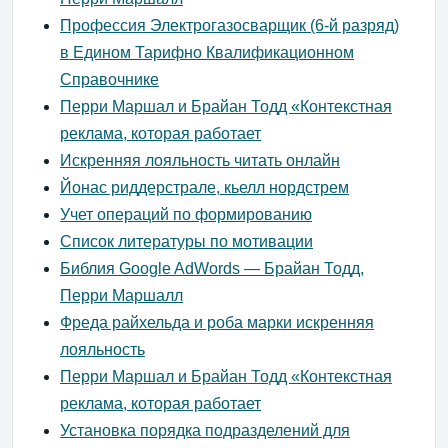
Профессия Электрогазосварщик (6-й разряд)
в Едином Тарифно Квалификационном
Справочнике
Перри Маршал и Брайан Тодд «Контекстная
реклама, которая работает
Искренняя лояльность читать онлайн
Йонас риддерстрале, кьелл нордстрем
Учет операций по формированию
Список литературы по мотивации
Библия Google AdWords — Брайан Тодд,
Перри Маршалл
Фреда райхельда и роба марки искренняя
лояльность
Перри Маршал и Брайан Тодд «Контекстная
реклама, которая работает
Установка порядка подразделений для