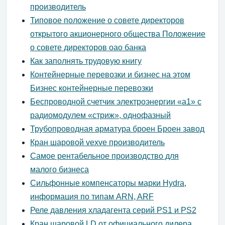
производитель
Типовое положение о совете директоров
открытого акционерного общества Положение
о совете директоров оао банка
Как заполнять трудовую книгу
Контейнерные перевозки и бизнес на этом
Бизнес контейнерные перевозки
Беспроводной счетчик электроэнергии «a1» с
радиомодулем «стриж», однофазный
Трубопроводная арматура броен Броен завод
Кран шаровой vexve производитель
Самое рентабельное производство для
малого бизнеса
Сильфонные компенсаторы марки Hydra,
информация по типам ARN, ARF
Реле давления хладагента серий PS1 и PS2
Кран шаровой LD от официального дилера