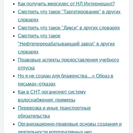
Как получить мерседес от НЛ Интернешнл?
Смотреть что такое "Таргетирование" в других
словарях
Смотреть что такое "Дикси" в других словарях
Смотреть что такое
"Нефтеперерабатывающий завод" в других
словарях
Правовые аспекты предоставления учебного
отпуска
Но я не создан для блаженства…» Образ в
письмах–отказах
Как в СНТ организуют систему
водоснабжения: примеры
Перевозка и иные транспортные
обязательства
Организационно-правовые основы создания и
деятельности корпоративных нко