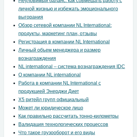
Неуловимый баланс: как совмещать работу с
личной жизнью и избежать эмоционального
выгорания
Обзор сетевой компании NL International:
продукты, маркетинг план, отзывы
Регистрация в компании NL International
Личный объем менеджера и размер
вознаграждения
NL international – система вознаграждения IDC
О компании NL international
Работа в компании NL International с
продукцией Энерджи Диет
Х5 ритейл групп официальный
Может ли юридическое лицо
Как правильно рассчитать тонно-километры
Валидация технологических процессов
Что такое грузооборот и его виды