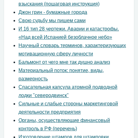
взыскания (пошаговая инструкция)
Джон грин - бумажные города
Свою судьбу мы пишем сами
И 16 тип 28 чертежи. Аварии и катастрофы.
«Над всей Испанией безоблачное небо»
Научный словарь терминов, характеризующих
мотивационную сферу личности
Бальмонт от чего мне так душно анализ
Материальный поток: понятие, виды,
размерность
Спасательная капсула атомной подводной
лодки "северодвинск"
Сильные и слабые стороны маркетинговой
деятельности предприятия
Органы, осуществляющие финансовый
контроль в РФ (перечень)
Изготовление штампов для штамповки