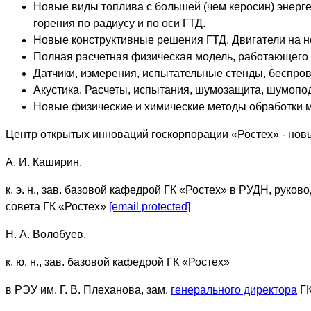
Новые виды топлива с большей (чем керосин) энерг
горения по радиусу и по оси ГТД.
Новые конструктивные решения ГТД. Двигатели на 
Полная расчетная физическая модель, работающего 
Датчики, измерения, испытательные стенды, беспро
Акустика. Расчеты, испытания, шумозащита, шумопо
Новые физические и химические методы обработки 
Центр открытых инноваций госкорпорации «Ростех» - но
А. И. Каширин,
к. э. н., зав. базовой кафедрой ГК «Ростех» в РУДН, руко
совета ГК «Ростех»
[email protected]
Н. А. Волобуев,
к. ю. н., зав. базовой кафедрой ГК «Ростех»
в РЭУ им. Г. В. Плеханова, зам.
генерального директора
ГК