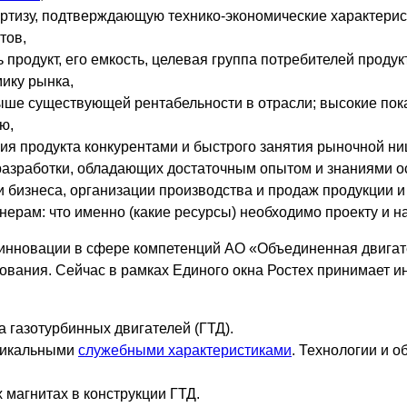
ертизу, подтверждающую технико-экономические характерис
тов,
ь продукт, его емкость, целевая группа потребителей прод
ику рынка,
ыше существующей рентабельности в отрасли; высокие пок
ю,
ия продукта конкурентами и быстрого занятия рыночной ни
разработки, обладающих достаточным опытом и знаниями ос
бизнеса, организации производства и продаж продукции и т
ам: что именно (какие ресурсы) необходимо проекту и на
 инновации в сфере компетенций АО «Объединенная двигат
рования. Сейчас в рамках Единого окна Ростех принимает
 газотурбинных двигателей (ГТД).
никальными
служебными характеристиками
. Технологии и о
магнитах в конструкции ГТД.