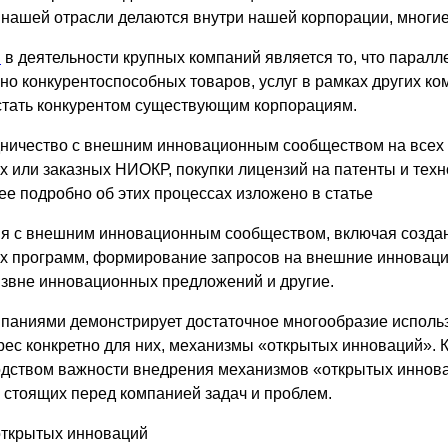
 нашей отрасли делаются внутри нашей корпорации, многие
я
в деятельности крупных компаний является то, что паралл
но конкурентоспособных товаров, услуг в рамках других ко
 стать конкурентом существующим корпорациям.
удничество с внешним инновационным сообществом на всех
 или заказных НИОКР, покупки лицензий на патенты и техн
ее подробно об этих процессах изложено в статье
я с внешним инновационным сообществом, включая создан
их программ, формирование запросов на внешние инноваци
извне инновационных предложений и другие.
паниями демонстрирует достаточное многообразие исполь
с конкретно для них, механизмы «открытых инноваций». Ка
одством важности внедрения механизмов «открытых иннов
 стоящих перед компанией задач и проблем.
открытых инноваций