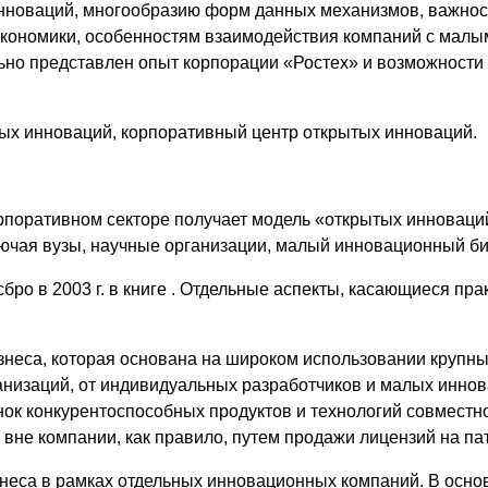
нноваций, многообразию форм данных механизмов, важнос
экономики, особенностям взаимодействия компаний с малы
ьно представлен опыт корпорации «Ростех» и возможности
ых инноваций, корпоративный центр открытых инноваций.
рпоративном секторе получает модель «открытых инноваци
чая вузы, научные организации, малый инновационный биз
ро в 2003 г. в книге . Отдельные аспекты, касающиеся пр
знеса, которая основана на широком использовании крупн
анизаций, от индивидуальных разработчиков и малых иннов
нок конкурентоспособных продуктов и технологий совместно
вне компании, как правило, путем продажи лицензий на па
изнеса в рамках отдельных инновационных компаний. В осн