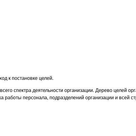
од к постановке целей.
сего спектра деятельности организации. Дерево целей ор
ка работы персонала, подразделений организации и всей с