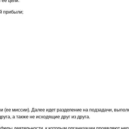
 ее цели:
й прибыли;
 (ее миссии). Далее идет разделение на подзадачи, выпол
руга, а также не исходящие друг из друга.
сферы деятельности, к которым организации проявляют не