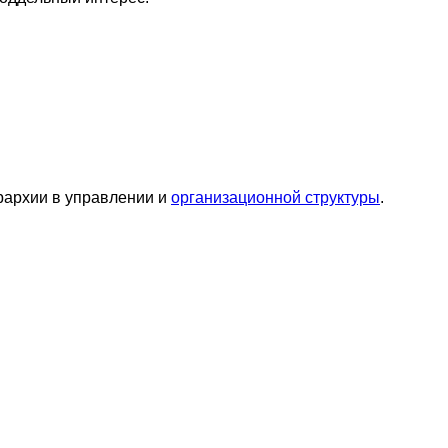
рархии в управлении и
организационной структуры
.