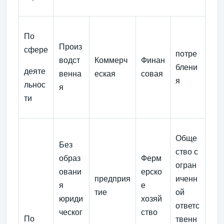
По
Произ
сфере
потре
водст
Коммерч
Финан
блени
деяте
венна
еская
совая
я
льнос
я
ти
Обще
Без
ство с
образ
Ферм
огран
овани
ерско
предприя
иченн
я
е
тие
ой
юриди
хозяй
ответс
ческог
ство
По
твенн