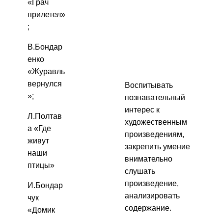
«Грач
прилетел»
;
В.Бондар
енко
«Журавль
вернулся
Воспитывать
»;
познавательный
интерес к
Л.Полтав
художественным
а «Где
произведениям,
живут
закрепить умение
наши
внимательно
птицы»
слушать
произведение,
И.Бондар
анализировать
чук
содержание.
«Домик