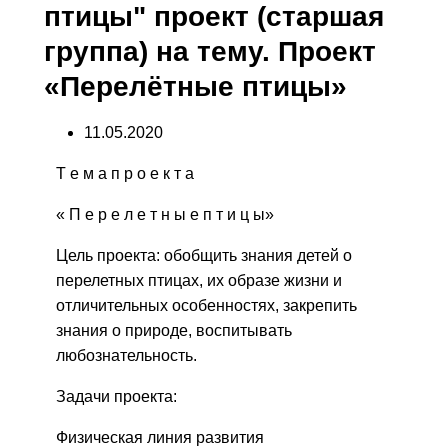
птицы" проект (старшая
группа) на тему. Проект
«Перелётные птицы»
11.05.2020
Т е м а п р о е к т а
« П е р е л е т н ы е п т и ц ы»
Цель проекта:
обобщить знания детей о
перелетных птицах, их образе жизни и
отличительных особенностях, закрепить
знания о природе, воспитывать
любознательность.
Задачи проекта:
Физическая линия развития