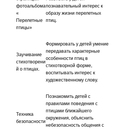
фотоальбома
познавательный интерес к
«
образу жизни перелетных
Перелетные
птиц.
птицы»
Формировать у детей умение
передавать характерные
Заучивание
особенности птиц в
стихотворени
стихотворной форме,
й о птицах.
воспитывать интерес к
художественному слову.
Познакомить детей с
правилами поведения с
птицами ближайшего
Техника
окружения, объяснить
безопасности
небезопасность общения с