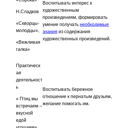
Воспитывать интерес к
художественным
Н.Сладков
произведениям, формировать
«Скворцы-
умение получать
необходимые
молодцы»,
знания
из содержания
художественных произведений.
«Вежливая
галка»
Практическ
ая
деятельност
ь
Воспитывать бережное
отношение к пернатым друзьям,
« Птиц мы
желание помогать им.
встречаем –
вкусной
едой
угощаем».