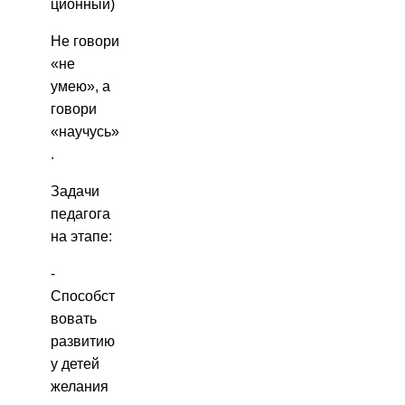
ционный)
Не говори
«не
умею», а
говори
«научусь»
.
Задачи
педагога
на этапе:
-
Способст
вовать
развитию
у детей
желания