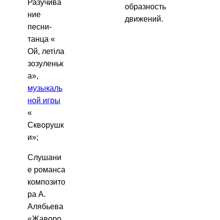
Разучива
образность
ние
движений.
песни-
танца «
Ой, летіла
зозуленьк
а»,
музыкаль
ной игры
«
Скворушк
и»;
Слушани
е романса
композито
ра А.
Алябьева
«Жаворо