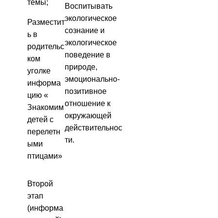
темы;
Воспитывать
экологическое
Разместит
сознание и
ь в
экологическое
родительс
поведение в
ком
природе,
уголке
эмоционально-
информа
позитивное
цию «
отношение к
Знакомим
окружающей
детей с
действительнос
перелетн
ти.
ыми
птицами»
Второй
этап
(информа