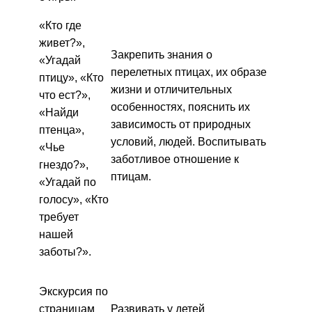
«Кто где
живет?»,
Закрепить знания о
«Угадай
перелетных птицах, их образе
птицу», «Кто
жизни и отличительных
что ест?»,
особенностях, пояснить их
«Найди
зависимость от природных
птенца»,
условий, людей. Воспитывать
«Чье
заботливое отношение к
гнездо?»,
птицам.
«Угадай по
голосу», «Кто
требует
нашей
заботы?».
Экскурсия по
страницам
Развивать у детей