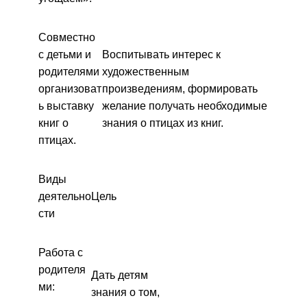
Совместно
с детьми и
Воспитывать интерес к
родителями
художественным
организоват
произведениям, формировать
ь выставку
желание получать необходимые
книг о
знания о птицах из книг.
птицах.
Виды
деятельно
Цель
сти
Работа с
родителя
Дать детям
ми:
знания о том,