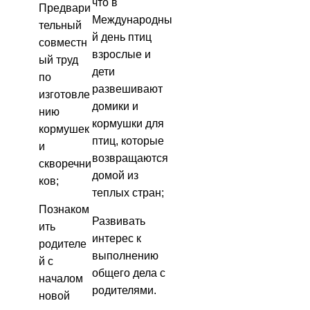
что в
Предвари
Международны
тельный
й день птиц
совместн
взрослые и
ый труд
дети
по
развешивают
изготовле
домики и
нию
кормушки для
кормушек
птиц, которые
и
возвращаются
скворечни
домой из
ков;
теплых стран;
Познаком
Развивать
ить
интерес к
родителе
выполнению
й с
общего дела с
началом
родителями.
новой