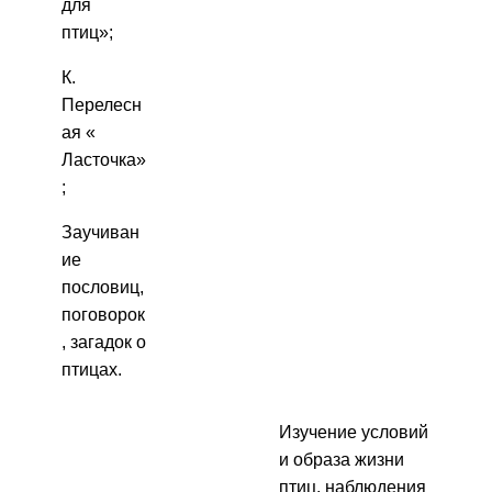
для
птиц»;
К.
Перелесн
ая «
Ласточка»
;
Заучиван
ие
пословиц,
поговорок
, загадок о
птицах.
Изучение условий
и образа жизни
птиц, наблюдения