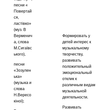
песни «
Повертай
ся,
ластівко»
(муз. В
Верменич
Формировать у
а, слова
детей интерес к
М.Сигаївс
музыкальному
ького),
творчеству,
развивать
песни
положительный
«Зозулен
эмоциональный
ька»
отклик к
(музыка и
различным видам
слова
музыкальной
Н.Вересо
деятельности.
кіної);
Развивать