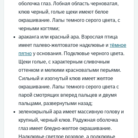
оболочка глаз. Лобная область черноватая,
клюв черный, голые щеки имеют белое
окрашивание. Лапы темного серого цвета, с
черными когтями;
араканга или красный ара. Взрослая птица
имеет палево-желтоватое надклювье и
тёмное
пятно
у основания. Подклювье черного цвета.
Щеки голые, с характерным сливочным
оттенком и мелкими красноватыми перьями.
Сильный и изогнутый клюв имеет желтое
окрашивание. Лапы темного серого цвета с
парой смотрящих вперед пальцев и двумя
пальцами, развернутыми назад;
зеленокрылый ара имеет массивную голову и
крупный, черный клюв. Радужная оболочка
глаз имеет бледно-желтое окрашивание.
Надклювье светлое розовое, а подклювье