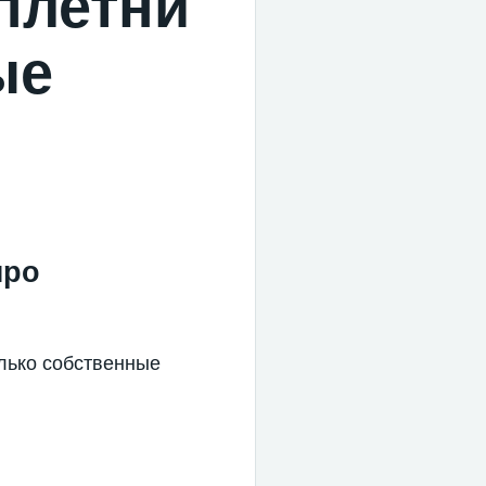
плетни
ые
про
олько собственные