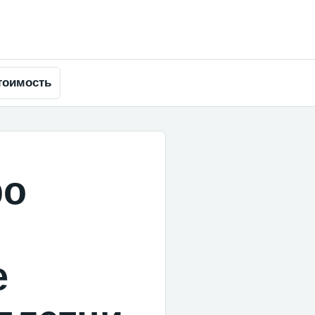
тоимость
ро
е