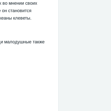
к во мнении своих
е он становится
кеаны кле­веты.
ди малодушные также