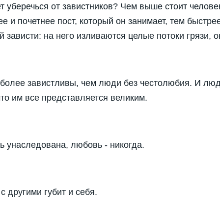
ет уберечься от завистников? Чем выше стоит челове
е и почетнее пост, который он занимает, тем быстре
зависти: на него изливаются целые потоки грязи, о
более завистливы, чем люди без честолюбия. И лю
что им все представляется великим.
 унаследована, любовь - ни­когда.
 с другими губит и себя.