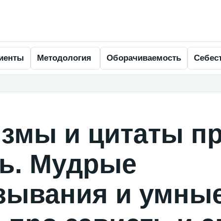
иенты
Методология
Оборачиваемость
Себес
змы и цитаты п
ть. Мудрые
зывания и умны