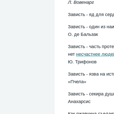
Л. Вовенарг
Зависть - яд для сер
Зависть - один из н
О. де Бальзак
Зависть - часть про
нет
несчастнее люде
Ю. Трифонов
Зависть - язва на ист
«Пчела»
Зависть - секира душ
Анахарсис
Как ржавчина съедает