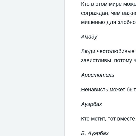
Кто в этом мире мож
сограждан, чем важне
мишенью для злобной 
Амаду
Люди честолюбивые 
завистливы, потому 
Аристотель
Ненависть может быть
Ауэрбах
Кто мстит, тот вместе
Б. Ауэрбах