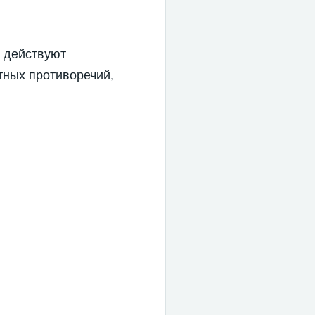
м действуют
тных противоречий,