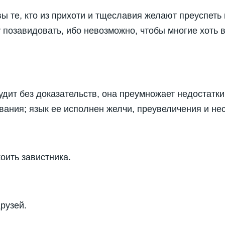
 те, кто из прихоти и тщесла­вия желают преуспеть в
 позавидовать, ибо невозможно, чтобы многие хоть в
судит без доказательств, она преумножает недостатк
вания; язык ее исполнен желчи, преувеличения и не
оить завистника.
рузей.