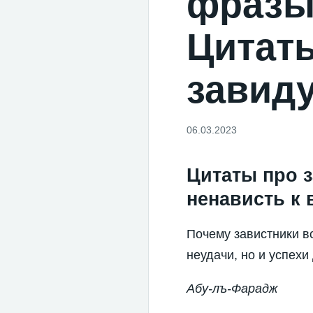
фразы 
Цитат
завид
06.03.2023
Цитаты про 
ненависть к 
Почему завистники в
неудачи, но и успехи 
Абу-лъ-Фарадж