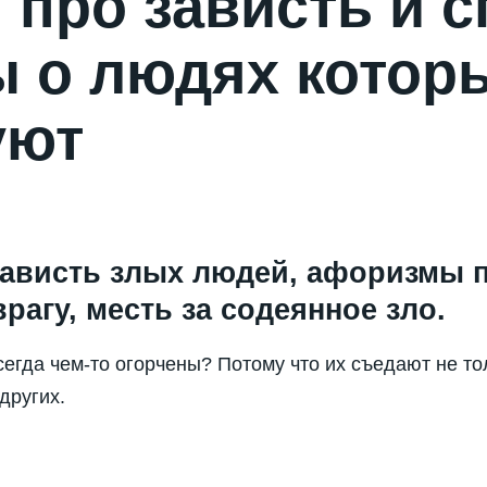
про зависть и с
ы о людях котор
уют
зависть злых людей, афоризмы 
врагу, месть за содеянное зло.
сегда чем-то огорчены? Потому что их съедают не т
других.