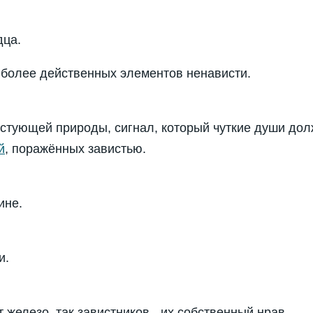
дца.
аиболее действенных элементов ненависти.
тестующей природы, сигнал, который чуткие души до
й
, поражённых завистью.
ине.
и.
 железо, так завистников - их собственный нрав.