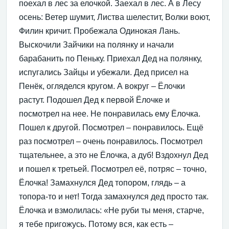
поехал в лес за елочкой. Заехал в лес. А в Лесу
осень: Ветер шумит, Листва шелестит, Волки воют,
Филин кричит. Пробежала Одинокая Лань.
Выскочили Зайчики на полянку и начали
барабанить по Пеньку. Приехал Дед на полянку,
испугались Зайцы и убежали. Дед присел на
Пенёк, огляделся кругом. А вокруг – Ёлочки
растут. Подошел Дед к первой Ёлочке и
посмотрел на нее. Не понравилась ему Ёлочка.
Пошел к другой. Посмотрел – понравилось. Ещё
раз посмотрел – очень понравилось. Посмотрел
тщательнее, а это не Ёлочка, а дуб! Вздохнул Дед
и пошел к третьей. Посмотрел её, потряс – точно,
Ёлочка! Замахнулся Дед топором, глядь – а
топора-то и нет! Тогда замахнулся дед просто так.
Ёлочка и взмолилась: «Не руби ты меня, старче,
я тебе пригожусь. Потому вся, как есть –